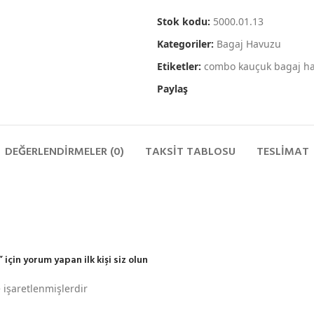
Stok kodu:
5000.01.13
Kategoriler:
Bagaj Havuzu
Etiketler:
combo kauçuk bagaj h
Paylaş
DEĞERLENDIRMELER (0)
TAKSIT TABLOSU
TESLIMAT
çin yorum yapan ilk kişi siz olun
e işaretlenmişlerdir