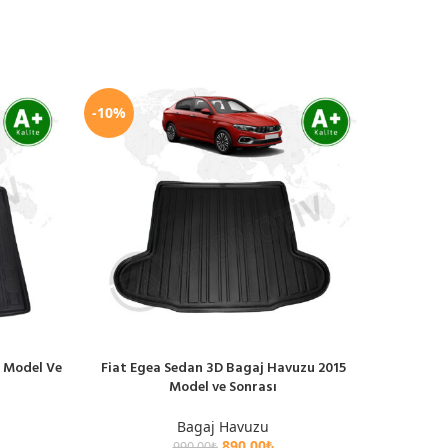
-10%
-10%
3 Model Ve
Fiat Egea Sedan 3D Bagaj Havuzu 2015
Peugeo
SEPETE EKLE
SEPETE EK
Model ve Sonrası
Bagaj Havuzu
890.00
₺
990.00
₺