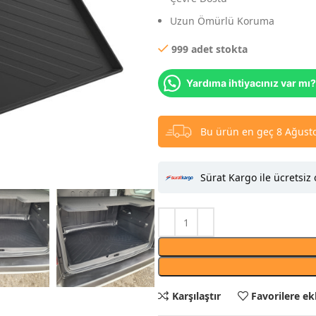
Uzun Ömürlü Koruma
999 adet stokta
Yardıma ihtiyacınız var mı?
Bu ürün en geç 8 Ağusto
Sürat Kargo ile ücretsiz 
Karşılaştır
Favorilere ek