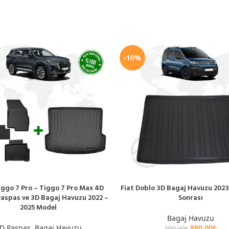
-10%
iggo 7 Pro – Tiggo 7 Pro Max 4D
Fiat Doblo 3D Bagaj Havuzu 202
LE
SEPETE EKLE
aspas ve 3D Bagaj Havuzu 2022 –
Sonrası
2025 Model
Bagaj Havuzu
D Paspas
,
Bagaj Havuzu
890.00
₺
990.00
₺