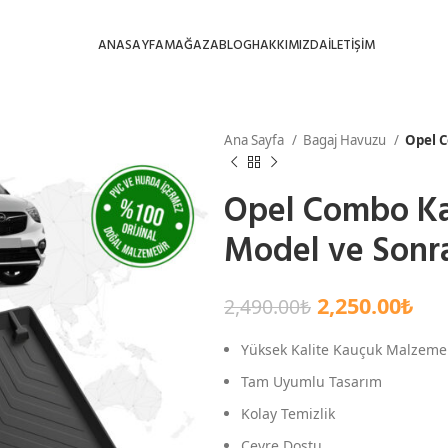
ANASAYFA
MAĞAZA
BLOG
HAKKIMIZDA
İLETİŞİM
Ana Sayfa
Bagaj Havuzu
Opel 
Opel Combo Ka
Model ve Sonra
2,250.00
₺
2,490.00
₺
Yüksek Kalite Kauçuk Malzeme
Tam Uyumlu Tasarım
Kolay Temizlik
Çevre Dostu