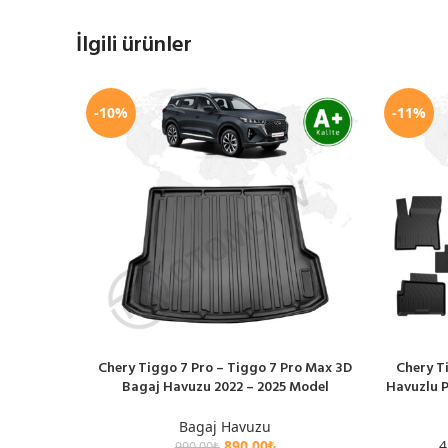
İlgili ürünler
-10%
-11%
Chery Tiggo 7 Pro – Tiggo 7 Pro Max 3D
Chery T
SEPETE EKLE
SEPETE EK
Bagaj Havuzu 2022 – 2025 Model
Havuzlu P
Bagaj Havuzu
890.00
₺
4
990.00
₺