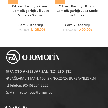
Citroen Berlingo Kromlu
Citroen Berlingo Kromlu
Cit
Cam Rüzgarlığı 2’li 2024
Cam Rüzgarlığı 2024 Model
Cam
Model ve Sonrası
ve Sonrası
Cam Rüzgarlığı
Cam Rüzgarlığı
1,125.00
₺
1,400.00
₺
1,250.00
₺
1,499.00
₺
FA OTO AKSESUAR SAN. TİC. LTD. ŞTİ.
BAĞLARALTI MAH. 105. SK NO:26/2A BURSA/YILDIRIM
Telefon: (0546) 254-3220
Mail:
faotomotiv@gmail.com
SON YAZILAR