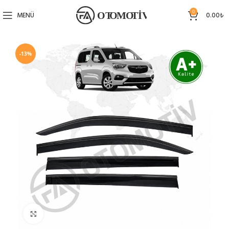
0
MENÜ
0.00
₺
-13%
Büyütmek için tıklayın