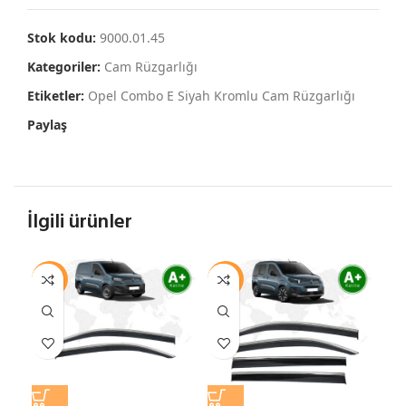
Stok kodu:
9000.01.45
Kategoriler:
Cam Rüzgarlığı
Etiketler:
Opel Combo E Siyah Kromlu Cam Rüzgarlığı
Paylaş
İlgili ürünler
-10%
-7%
-1