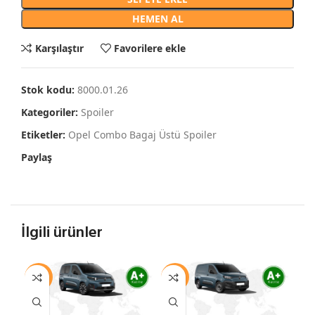
HEMEN AL
Karşılaştır
Favorilere ekle
Stok kodu:
8000.01.26
Kategoriler:
Spoiler
Etiketler:
Opel Combo Bagaj Üstü Spoiler
Paylaş
İlgili ürünler
-11%
-11%
-1