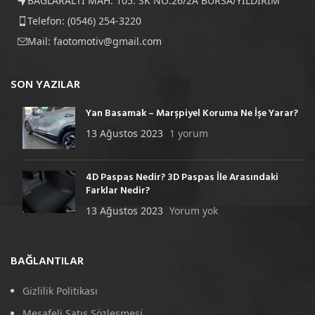
BAĞLARALTI MAH. 105. SK NO:26/2A BURSA/YILDIRIM
Telefon: (0546) 254-3220
Mail:
faotomotiv@gmail.com
SON YAZILAR
Yan Basamak – Marşpiyel Koruma Ne İşe Yarar?
13 Ağustos 2023
1 yorum
4D Paspas Nedir? 3D Paspas İle Arasındaki
Farklar Nedir?
13 Ağustos 2023
Yorum yok
BAĞLANTILAR
Gizlilik Politikası
Mesafeli Satış Sözleşmesi