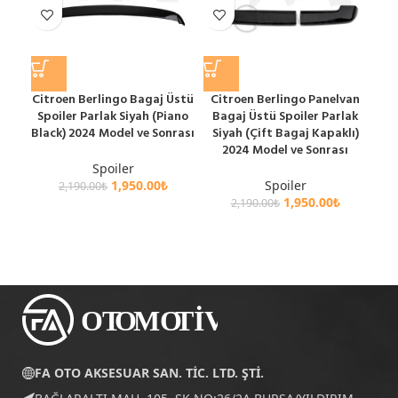
Citroen Berlingo Bagaj Üstü
Citroen Berlingo Panelvan
C
Spoiler Parlak Siyah (Piano
Bagaj Üstü Spoiler Parlak
Ba
Black) 2024 Model ve Sonrası
Siyah (Çift Bagaj Kapaklı)
Si
2024 Model ve Sonrası
Spoiler
1,950.00
₺
Spoiler
2,190.00
₺
1,950.00
₺
2,190.00
₺
FA OTO AKSESUAR SAN. TİC. LTD. ŞTİ.