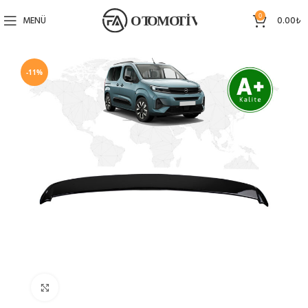
0
MENÜ
0.00
₺
-11%
Büyütmek için tıklayın