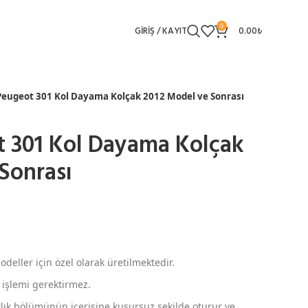
0
GIRIŞ / KAYIT
0.00
₺
eugeot 301 Kol Dayama Kolçak 2012 Model ve Sonrası
 301 Kol Dayama Kolçak
Sonrası
deller için özel olarak üretilmektedir.
 işlemi gerektirmez.
klık bölümünün içerisine kusursuz şekilde oturur ve