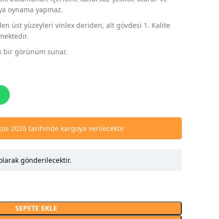
veya oynama yapmaz.
n üst yüzeyleri vinlex deriden, alt gövdesi 1. Kalite
mektedir.
tik bir görünüm sunar.
os 2026 tarihinde kargoya verilecektir
olarak gönderilecektir.
SEPETE EKLE