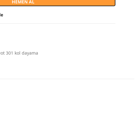
HEMEN AL
le
ot 301 kol dayama