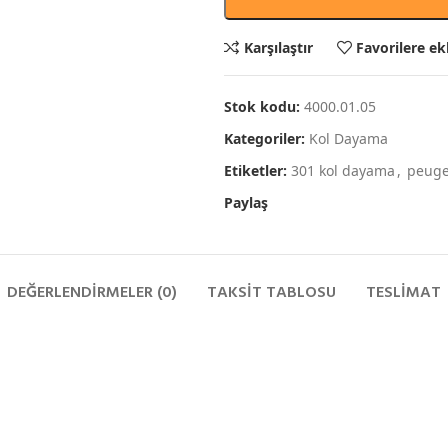
Karşılaştır
Favorilere ek
Stok kodu:
4000.01.05
Kategoriler:
Kol Dayama
Etiketler:
301 kol dayama
,
peuge
Paylaş
DEĞERLENDIRMELER (0)
TAKSIT TABLOSU
TESLIMAT