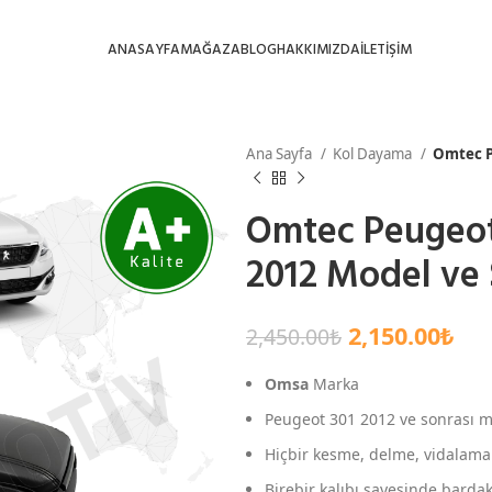
ANASAYFA
MAĞAZA
BLOG
HAKKIMIZDA
İLETİŞİM
Ana Sayfa
Kol Dayama
Omtec P
Omtec Peugeot
2012 Model ve 
2,150.00
₺
2,450.00
₺
Omsa
Marka
Peugeot 301 2012 ve sonrası mo
Hiçbir kesme, delme, vidalama
Birebir kalıbı sayesinde barda