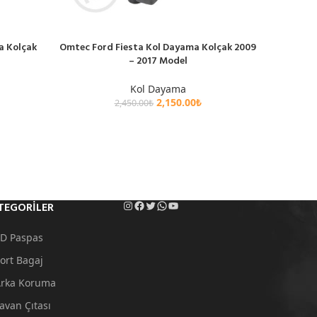
a Kolçak
Omtec Ford Fiesta Kol Dayama Kolçak 2009
Omtec For
SEPETE EKLE
SEPETE EK
– 2017 Model
Kol Dayama
2,150.00
₺
2,450.00
₺
TEGORILER
D Paspas
ort Bagaj
rka Koruma
avan Çıtası