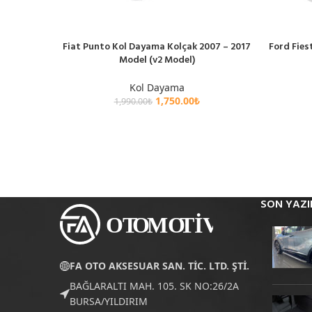
Fiat Punto Kol Dayama Kolçak 2007 – 2017
Ford Fies
SEPETE EKLE
SEPETE EK
Model (v2 Model)
Kol Dayama
1,750.00
₺
1,990.00
₺
SON YAZI
FA OTO AKSESUAR SAN. TİC. LTD. ŞTİ.
BAĞLARALTI MAH. 105. SK NO:26/2A
BURSA/YILDIRIM