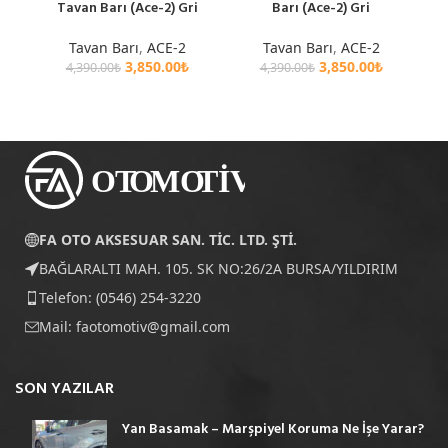
Tavan Barı (Ace-2) Gri
Barı (Ace-2) Gri
Tavan Barı
,
ACE-2
Tavan Barı
,
ACE-2
3,850.00
₺
3,850.00
₺
4,390.00
₺
4,390.00
₺
FA OTO AKSESUAR SAN. TİC. LTD. ŞTİ.
BAĞLARALTI MAH. 105. SK NO:26/2A BURSA/YILDIRIM
Telefon: (0546) 254-3220
Mail:
faotomotiv@gmail.com
SON YAZILAR
Yan Basamak – Marşpiyel Koruma Ne İşe Yarar?