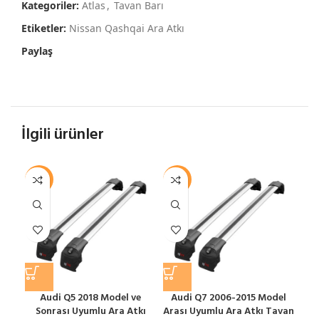
Kategoriler:
Atlas
,
Tavan Barı
Etiketler:
Nissan Qashqai Ara Atkı
Paylaş
İlgili ürünler
-12%
-12%
-1
Audi Q5 2018 Model ve
Audi Q7 2006-2015 Model
Sonrası Uyumlu Ara Atkı
Arası Uyumlu Ara Atkı Tavan
S