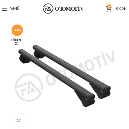
0
MENÜ
0.00
₺
-10%
TÜKEN
DI
Büyütmek için tıklayın