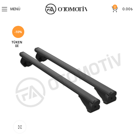
0
MENÜ
0.00
₺
-10%
TÜKEN
DI
Büyütmek için tıklayın