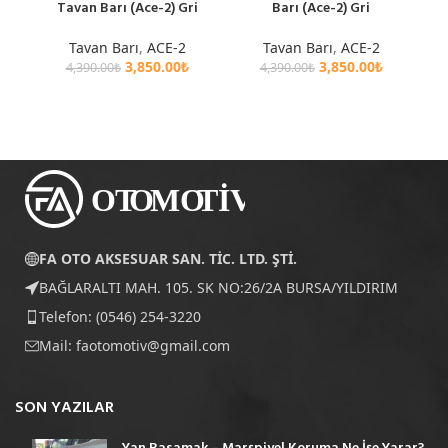
Tavan Barı (Ace-2) Gri
Barı (Ace-2) Gri
Tavan Barı
,
ACE-2
Tavan Barı
,
ACE-2
3,850.00
₺
3,850.00
₺
4,390.00
₺
4,390.00
₺
FA OTO AKSESUAR SAN. TİC. LTD. ŞTİ.
BAĞLARALTI MAH. 105. SK NO:26/2A BURSA/YILDIRIM
Telefon: (0546) 254-3220
Mail:
faotomotiv@gmail.com
SON YAZILAR