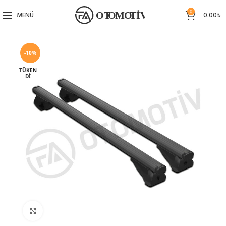
0
MENÜ
0.00
₺
-10%
TÜKEN
DI
Büyütmek için tıklayın