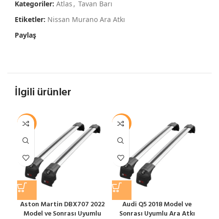
Kategoriler:
Atlas
,
Tavan Barı
Etiketler:
Nissan Murano Ara Atkı
Paylaş
İlgili ürünler
-12%
-12%
-1
Aston Martin DBX707 2022
Audi Q5 2018 Model ve
Model ve Sonrası Uyumlu
Sonrası Uyumlu Ara Atkı
S