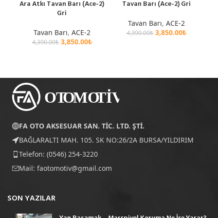
Ara Atkı Tavan Barı (Ace-2)
Tavan Barı (Ace-2) Gri
Gri
Tavan Barı
,
ACE-2
Tavan Barı
,
ACE-2
3,850.00
₺
4,390.00
₺
3,850.00
₺
4,390.00
₺
FA OTO AKSESUAR SAN. TİC. LTD. ŞTİ.
BAĞLARALTI MAH. 105. SK NO:26/2A BURSA/YILDIRIM
Telefon: (0546) 254-3220
Mail:
faotomotiv@gmail.com
SON YAZILAR