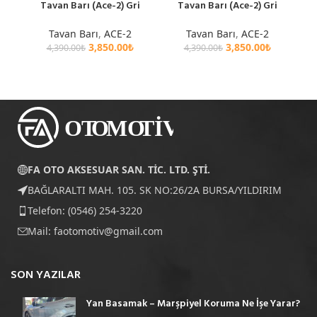
Tavan Barı (Ace-2) Gri
Tavan Barı (Ace-2) Gri
Tavan Barı
,
ACE-2
Tavan Barı
,
ACE-2
3,850.00
₺
3,850.00
₺
4,390.00
₺
4,390.00
₺
FA OTO AKSESUAR SAN. TİC. LTD. ŞTİ.
BAĞLARALTI MAH. 105. SK NO:26/2A BURSA/YILDIRIM
Telefon: (0546) 254-3220
Mail:
faotomotiv@gmail.com
SON YAZILAR
Yan Basamak – Marşpiyel Koruma Ne İşe Yarar?