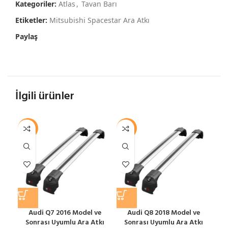
Kategoriler:
Atlas
,
Tavan Barı
Etiketler:
Mitsubishi Spacestar Ara Atkı
Paylaş
İlgili ürünler
-12%
-12%
-1
Audi Q7 2016 Model ve
Audi Q8 2018 Model ve
Sonrası Uyumlu Ara Atkı
Sonrası Uyumlu Ara Atkı
S