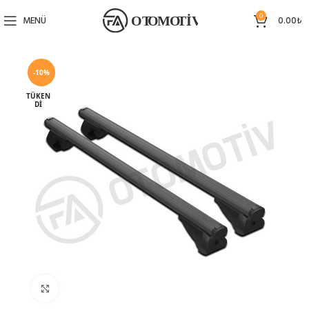
0
MENÜ
0.00
₺
-10%
TÜKEN
DI
Büyütmek için tıklayın