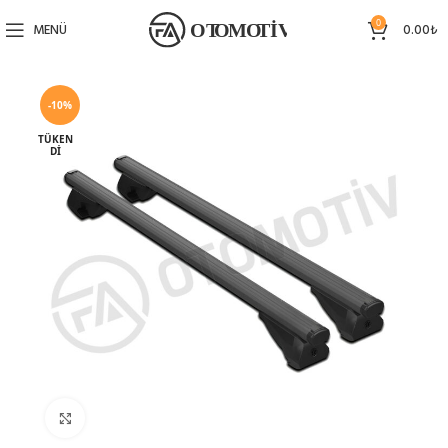
0
MENÜ
0.00
₺
-10%
TÜKEN
DI
Büyütmek için tıklayın