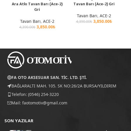
Ara Atkı Tavan Barı (Ace-2)
Tavan Barı (Ace-2) Gri
Gri
Tavan Barı
,
ACE-2
Tavan Barı
,
ACE-2
3,850.00
₺
4,390.00
₺
3,850.00
₺
4,390.00
₺
FA OTO AKSESUAR SAN. TİC. LTD. ŞTİ.
BAĞLARALTI MAH. 105. SK NO:26/2A BURSA/YILDIRIM
Telefon: (0546) 254-3220
Mail:
faotomotiv@gmail.com
SON YAZILAR