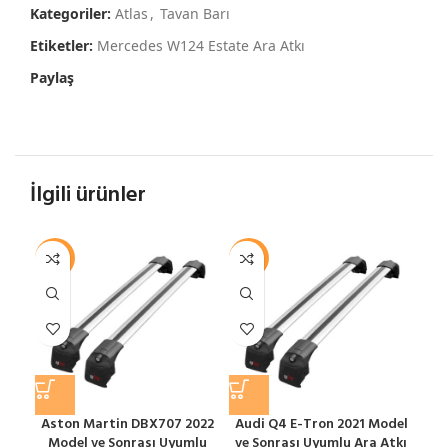
Kategoriler:
Atlas
,
Tavan Barı
Etiketler:
Mercedes W124 Estate Ara Atkı
Paylaş
İlgili ürünler
-12%
-12%
-1
Aston Martin DBX707 2022
Audi Q4 E-Tron 2021 Model
Model ve Sonrası Uyumlu
ve Sonrası Uyumlu Ara Atkı
S