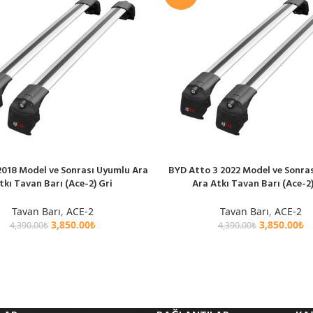
018 Model ve Sonrası Uyumlu Ara
BYD Atto 3 2022 Model ve Sonra
LE
SEPETE EKLE
tkı Tavan Barı (Ace-2) Gri
Ara Atkı Tavan Barı (Ace-2)
Tavan Barı
,
ACE-2
Tavan Barı
,
ACE-2
3,850.00
₺
3,850.00
₺
4,390.00
₺
4,390.00
₺