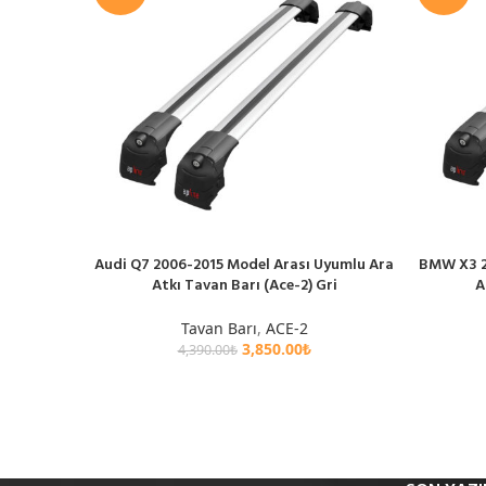
Audi Q7 2006-2015 Model Arası Uyumlu Ara
BMW X3 2
SEPETE EKLE
SEPETE EK
Atkı Tavan Barı (Ace-2) Gri
A
Tavan Barı
,
ACE-2
3,850.00
₺
4,390.00
₺