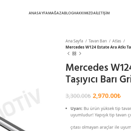
ANASAYFA
MAĞAZA
BLOG
HAKKIMIZDA
İLETİŞİM
Ana Sayfa
Tavan Barı
Atlas
Mercedes W124 Estate Ara Atkı Tav
Mercedes W124
Taşıyıcı Barı G
2,970.00
₺
3,300.00
₺
Uyarı:
Bu ürün yüksek tip tavan
uyumludur! Yapışık tip tavan çıt
çıtası olmayan araçlar ile uyum