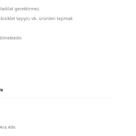
tadilat gerektirmez.
isiklet taşıyıcı vb. ürünleri taşımak
ilmektedir.
le
Ara Atkı