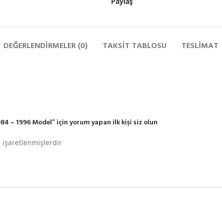
Paylaş
DEĞERLENDIRMELER (0)
TAKSIT TABLOSU
TESLIMAT
4 – 1996 Model” için yorum yapan ilk kişi siz olun
e işaretlenmişlerdir