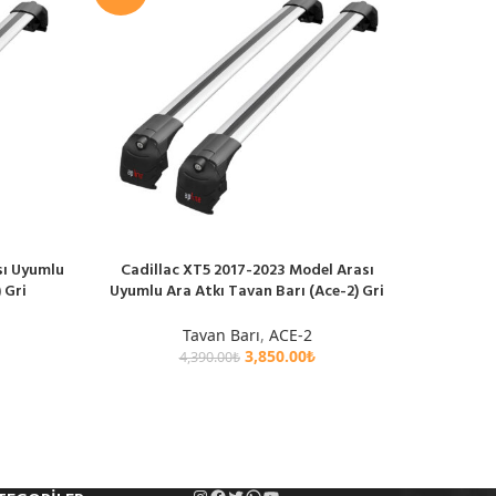
sı Uyumlu
Cadillac XT5 2017-2023 Model Arası
Chery 
SEPETE EKLE
SEPETE EK
 Gri
Uyumlu Ara Atkı Tavan Barı (Ace-2) Gri
Uyumlu 
Tavan Barı
,
ACE-2
3,850.00
₺
4,390.00
₺