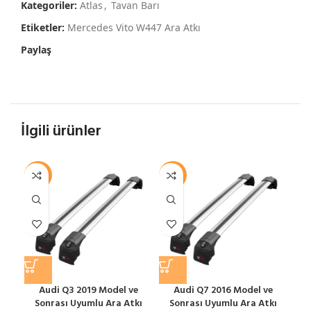
Kategoriler:
Atlas
,
Tavan Barı
Etiketler:
Mercedes Vito W447 Ara Atkı
Paylaş
İlgili ürünler
-12%
-12%
-1
Audi Q3 2019 Model ve
Audi Q7 2016 Model ve
Sonrası Uyumlu Ara Atkı
Sonrası Uyumlu Ara Atkı
S