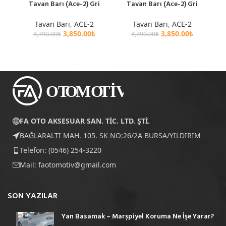
Tavan Barı (Ace-2) Gri
Tavan Barı (Ace-2) Gri
Tavan Barı
,
ACE-2
Tavan Barı
,
ACE-2
3,850.00
₺
3,850.00
₺
4,390.00
₺
4,390.00
₺
FA OTO AKSESUAR SAN. TİC. LTD. ŞTİ.
BAĞLARALTI MAH. 105. SK NO:26/2A BURSA/YILDIRIM
Telefon: (0546) 254-3220
Mail:
faotomotiv@gmail.com
SON YAZILAR
Yan Basamak – Marşpiyel Koruma Ne İşe Yarar?