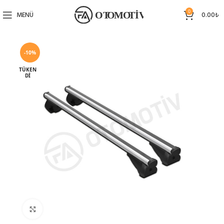
0
MENÜ
0.00
₺
-10%
TÜKEN
DI
Büyütmek için tıklayın