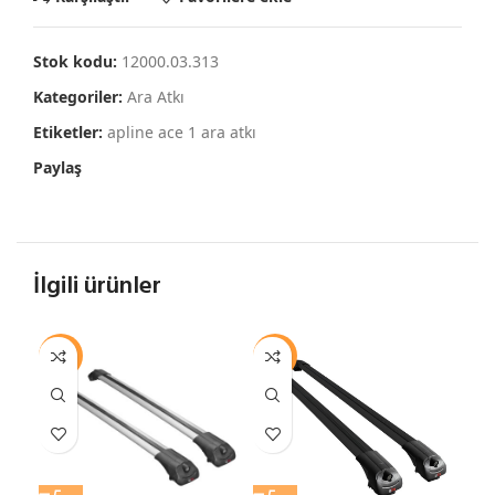
Stok kodu:
12000.03.313
Kategoriler:
Ara Atkı
Etiketler:
apline ace 1 ara atkı
Paylaş
İlgili ürünler
-13%
-13%
-1