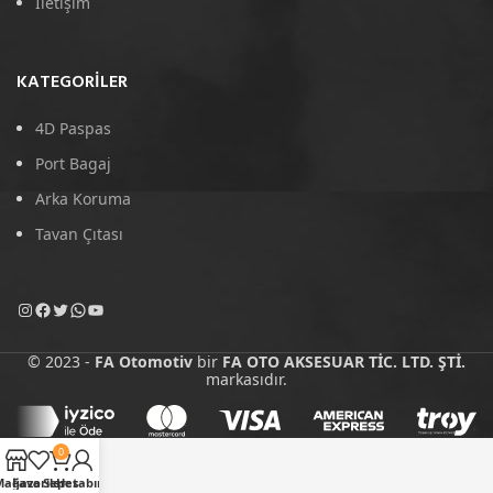
İletişim
KATEGORILER
4D Paspas
Port Bagaj
Arka Koruma
Tavan Çıtası
© 2023 -
FA Otomotiv
bir
FA OTO AKSESUAR TİC. LTD. ŞTİ.
markasıdır.
0
Mağaza
Favoriler
Sepet
Hesabım