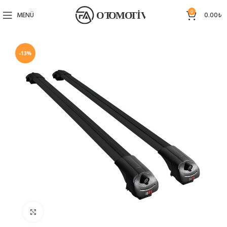
0
MENÜ
0.00
₺
-13%
Büyütmek için tıklayın