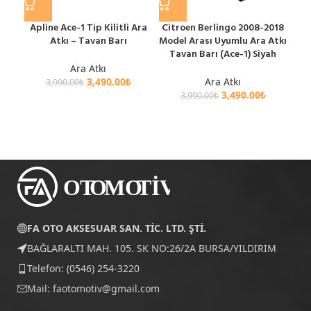
Apline Ace-1 Tip Kilitli Ara
Citroen Berlingo 2008-2018
MDX
Atkı – Tavan Barı
Model Arası Uyumlu Ara Atkı
Uyu
Tavan Barı (Ace-1) Siyah
Ara Atkı
3,490.00
₺
Ara Atkı
3,990.00
₺
3,490.00
₺
3,990.00
₺
FA OTO AKSESUAR SAN. TİC. LTD. ŞTİ.
BAĞLARALTI MAH. 105. SK NO:26/2A BURSA/YILDIRIM
Telefon: (0546) 254-3220
Mail:
faotomotiv@gmail.com