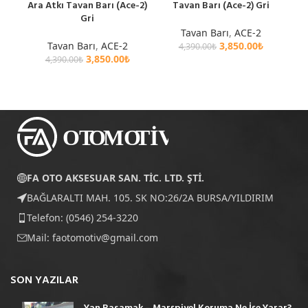
Ara Atkı Tavan Barı (Ace-2)
Tavan Barı (Ace-2) Gri
Gri
Tavan Barı
,
ACE-2
Tavan Barı
,
ACE-2
3,850.00
₺
4,390.00
₺
3,850.00
₺
4,390.00
₺
FA OTO AKSESUAR SAN. TİC. LTD. ŞTİ.
BAĞLARALTI MAH. 105. SK NO:26/2A BURSA/YILDIRIM
Telefon: (0546) 254-3220
Mail:
faotomotiv@gmail.com
SON YAZILAR