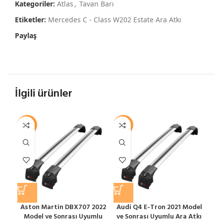
Kategoriler:
Atlas
,
Tavan Barı
Etiketler:
Mercedes C - Class W202 Estate Ara Atkı
Paylaş
İlgili ürünler
-12%
-12%
-1
Aston Martin DBX707 2022
Audi Q4 E-Tron 2021 Model
Model ve Sonrası Uyumlu
ve Sonrası Uyumlu Ara Atkı
S