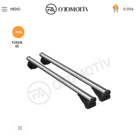
0
MENÜ
0.00
₺
-10%
TÜKEN
DI
Büyütmek için tıklayın