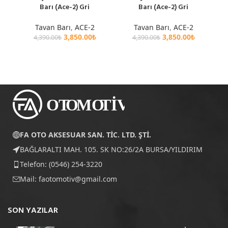
Barı (Ace-2) Gri
Barı (Ace-2) Gri
Tavan Barı
,
ACE-2
Tavan Barı
,
ACE-2
3,850.00
₺
3,850.00
₺
4,390.00
₺
4,390.00
₺
FA OTO AKSESUAR SAN. TİC. LTD. ŞTİ.
BAĞLARALTI MAH. 105. SK NO:26/2A BURSA/YILDIRIM
Telefon: (0546) 254-3220
Mail:
faotomotiv@gmail.com
SON YAZILAR