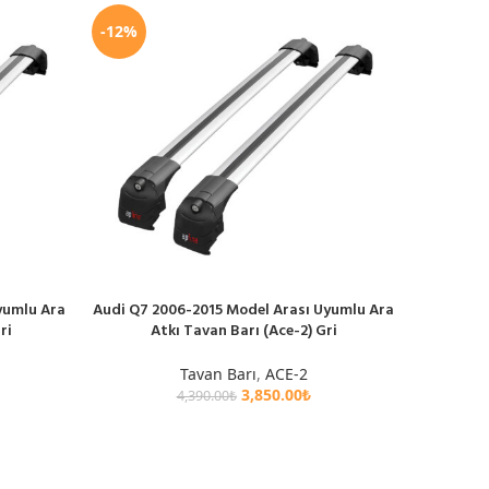
-12%
-12%
yumlu Ara
Audi Q7 2006-2015 Model Arası Uyumlu Ara
Audi Q7 2
SEPETE EKLE
SEPETE EK
ri
Atkı Tavan Barı (Ace-2) Gri
A
Tavan Barı
,
ACE-2
3,850.00
₺
4,390.00
₺