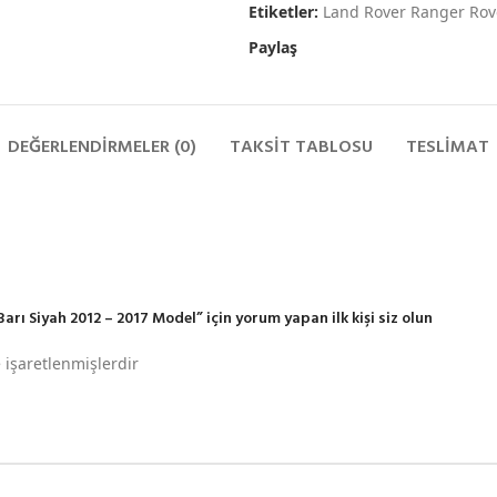
Etiketler:
Land Rover Ranger Rov
Paylaş
DEĞERLENDIRMELER (0)
TAKSIT TABLOSU
TESLIMAT
rı Siyah 2012 – 2017 Model” için yorum yapan ilk kişi siz olun
e işaretlenmişlerdir