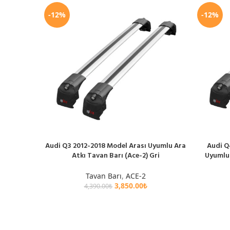
-12%
-12%
Audi Q3 2012-2018 Model Arası Uyumlu Ara
Audi Q
SEPETE EKLE
SEPETE EK
Atkı Tavan Barı (Ace-2) Gri
Uyumlu 
Tavan Barı
,
ACE-2
3,850.00
₺
4,390.00
₺