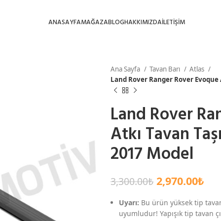
ANASAYFA
MAĞAZA
BLOG
HAKKIMIZDA
İLETİŞİM
Ana Sayfa
Tavan Barı
Atlas
Land Rover Ranger Rover Evoque Ar
Land Rover Ra
Atkı Tavan Taşı
2017 Model
2,970.00
₺
3,300.00
₺
Uyarı:
Bu ürün yüksek tip tavan
uyumludur! Yapışık tip tavan çıt