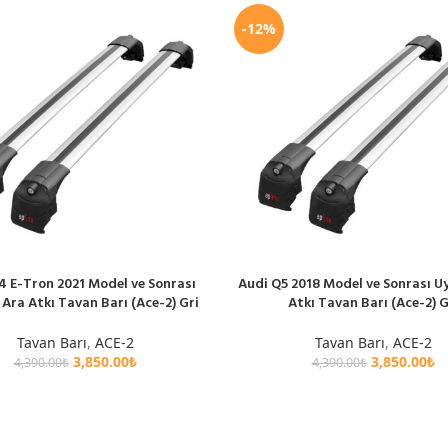
-12%
4 E-Tron 2021 Model ve Sonrası
Audi Q5 2018 Model ve Sonrası U
LE
SEPETE EKLE
Ara Atkı Tavan Barı (Ace-2) Gri
Atkı Tavan Barı (Ace-2) G
Tavan Barı
,
ACE-2
Tavan Barı
,
ACE-2
3,850.00
₺
3,850.00
₺
4,390.00
₺
4,390.00
₺