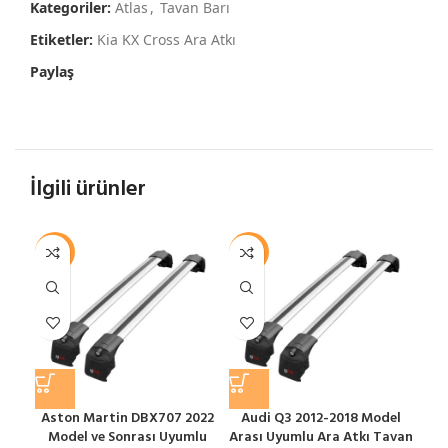
Kategoriler:
Atlas
,
Tavan Barı
Etiketler:
Kia KX Cross Ara Atkı
Paylaş
İlgili ürünler
-12%
-12%
-1
Aston Martin DBX707 2022
Audi Q3 2012-2018 Model
Model ve Sonrası Uyumlu
Arası Uyumlu Ara Atkı Tavan
S