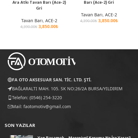
Ara Atkı Tavan Barı (Ace-2)
Barı (Ace-2) Gri
Gri
Tavan Barı
,
ACE-2
Tavan Barı
,
ACE-2
3,850.00
₺
4,390.00
₺
3,850.00
₺
4,390.00
₺
FA OTO AKSESUAR SAN. TİC. LTD. ŞTİ.
BAĞLARALTI MAH. 105. SK NO:26/2A BURSA/YILDIRIM
Telefon: (0546) 254-3220
Mail:
faotomotiv@gmail.com
SON YAZILAR