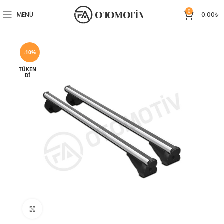
0
MENÜ
0.00
₺
-10%
TÜKEN
DI
Büyütmek için tıklayın