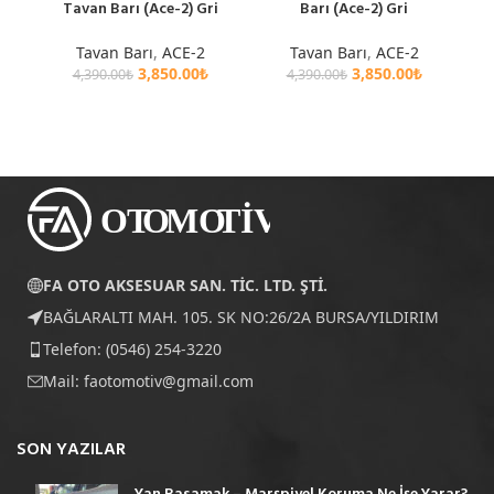
Tavan Barı (Ace-2) Gri
Barı (Ace-2) Gri
Tavan Barı
,
ACE-2
Tavan Barı
,
ACE-2
3,850.00
₺
3,850.00
₺
4,390.00
₺
4,390.00
₺
FA OTO AKSESUAR SAN. TİC. LTD. ŞTİ.
BAĞLARALTI MAH. 105. SK NO:26/2A BURSA/YILDIRIM
Telefon: (0546) 254-3220
Mail:
faotomotiv@gmail.com
SON YAZILAR