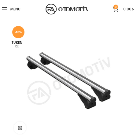
0
MENÜ
0.00
₺
-10%
TÜKEN
DI
Büyütmek için tıklayın