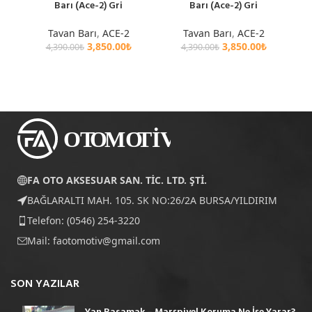
Barı (Ace-2) Gri
Barı (Ace-2) Gri
Tavan Barı
,
ACE-2
Tavan Barı
,
ACE-2
3,850.00
₺
3,850.00
₺
4,390.00
₺
4,390.00
₺
FA OTO AKSESUAR SAN. TİC. LTD. ŞTİ.
BAĞLARALTI MAH. 105. SK NO:26/2A BURSA/YILDIRIM
Telefon: (0546) 254-3220
Mail:
faotomotiv@gmail.com
SON YAZILAR