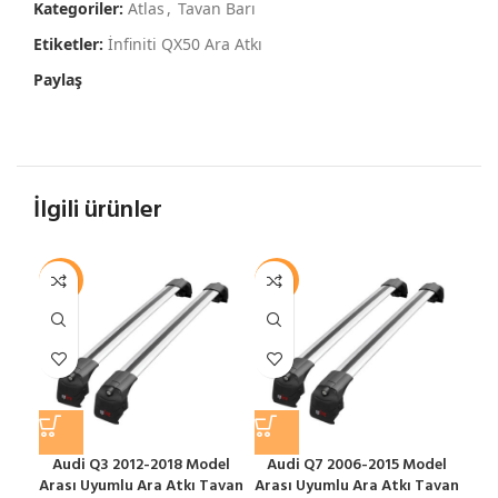
Kategoriler:
Atlas
,
Tavan Barı
Etiketler:
İnfiniti QX50 Ara Atkı
Paylaş
İlgili ürünler
-12%
-12%
-1
Audi Q3 2012-2018 Model
Audi Q7 2006-2015 Model
Arası Uyumlu Ara Atkı Tavan
Arası Uyumlu Ara Atkı Tavan
S