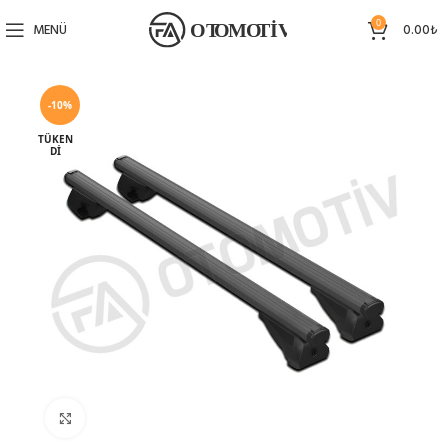
0
MENÜ
0.00
₺
-10%
TÜKEN
DI
Büyütmek için tıklayın