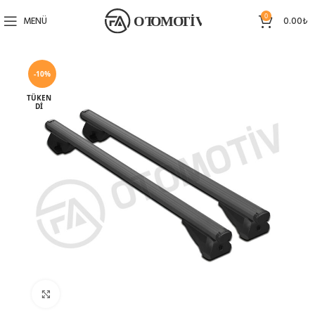
0
MENÜ
0.00
₺
-10%
TÜKEN
DI
Büyütmek için tıklayın