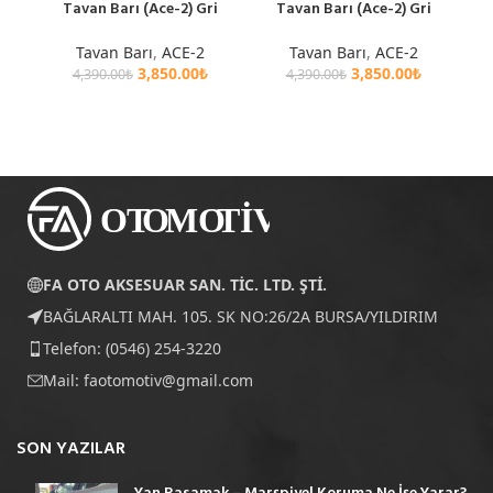
Tavan Barı (Ace-2) Gri
Tavan Barı (Ace-2) Gri
Tavan Barı
,
ACE-2
Tavan Barı
,
ACE-2
3,850.00
₺
3,850.00
₺
4,390.00
₺
4,390.00
₺
FA OTO AKSESUAR SAN. TİC. LTD. ŞTİ.
BAĞLARALTI MAH. 105. SK NO:26/2A BURSA/YILDIRIM
Telefon: (0546) 254-3220
Mail:
faotomotiv@gmail.com
SON YAZILAR