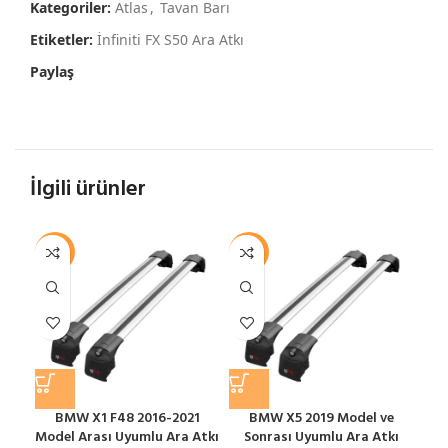
Kategoriler:
Atlas
,
Tavan Barı
Etiketler:
İnfiniti FX S50 Ara Atkı
Paylaş
İlgili ürünler
-12%
-12%
-1
BMW X1 F48 2016-2021
BMW X5 2019 Model ve
BY
Model Arası Uyumlu Ara Atkı
Sonrası Uyumlu Ara Atkı
S