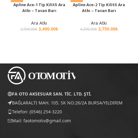
Apline Ace-1 Tip Kilitli Ara
Apline Ace-2 Tip Kilitli Ara
Fo
Atkı – Tavan Barı
Atkı – Tavan Barı
M
Ara
Ara Atkı
Ara Atkı
3,490.00
₺
3,750.00
₺
3,990.00
₺
4,390.00
₺
FA OTO AKSESUAR SAN. TİC. LTD. ŞTİ.
BAĞLARALTI MAH. 105. SK NO:26/2A BURSA/YILDIRIM
Telefon: (0546) 254-3220
Mail:
faotomotiv@gmail.com