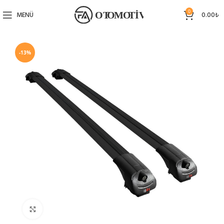
0
MENÜ
0.00
₺
-13%
Büyütmek için tıklayın