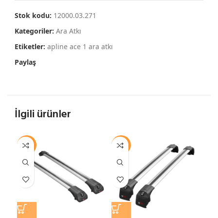
Stok kodu:
12000.03.271
Kategoriler:
Ara Atkı
Etiketler:
apline ace 1 ara atkı
Paylaş
İlgili ürünler
-13%
-15%
-1