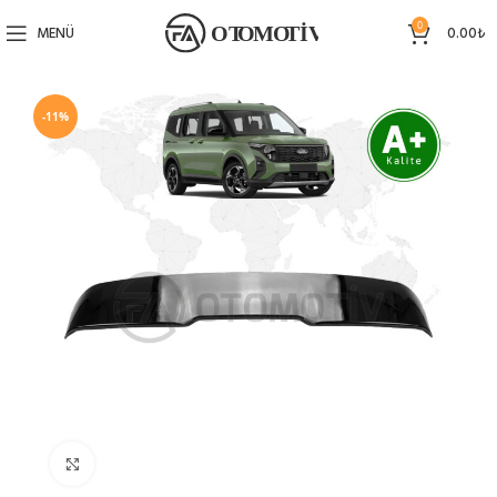
0
MENÜ
0.00
₺
-11%
Büyütmek için tıklayın