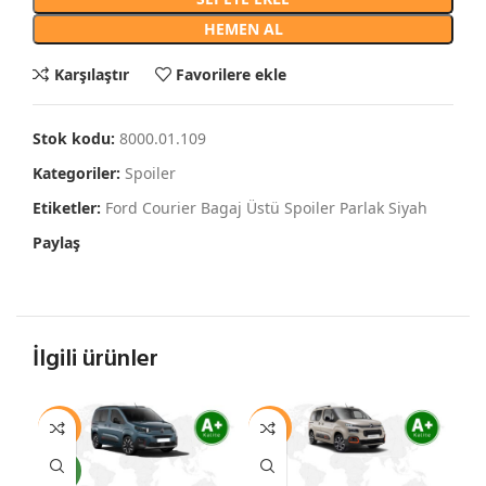
HEMEN AL
Karşılaştır
Favorilere ekle
Stok kodu:
8000.01.109
Kategoriler:
Spoiler
Etiketler:
Ford Courier Bagaj Üstü Spoiler Parlak Siyah
Paylaş
İlgili ürünler
-11%
-11%
-1
YENI