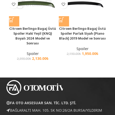
Citroen Berlingo Bagaj Üstü
Citroen Berlingo Bagaj Üstü
Cit
Spoiler Haki Yeşil (KNQ)
Spoiler Parlak Siyah (Piano
Sp
Boyalı 2024 Model ve
Black) 2019 Model ve Sonrası
Bla
Sonrası
Spoiler
Spoiler
1,950.00
₺
2,190.00
₺
2,130.00
₺
2,390.00
₺
FA OTO AKSESUAR SAN. TİC. LTD. ŞTİ.
BAĞLARALTI MAH. 105. SK NO:26/2A BURSA/YILDIRIM