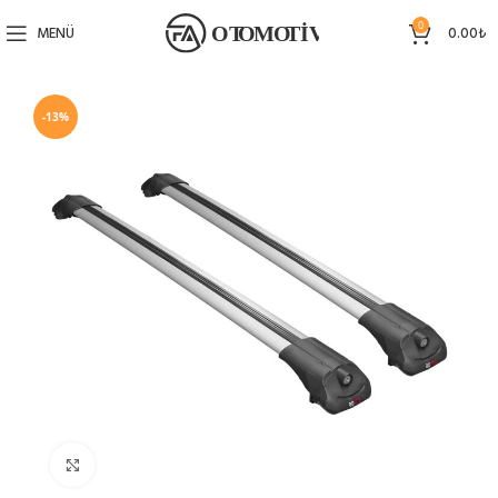
0
MENÜ
0.00
₺
-13%
Büyütmek için tıklayın