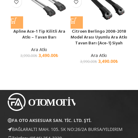
Apline Ace-1 Tip Kilitli Ara
Citroen Berlingo 2008-2018
Cit
Atkı – Tavan Barı
Model Arası Uyumlu Ara Atkı
Mod
Tavan Barı (Ace-1) Siyah
T
Ara Atkı
3,490.00
₺
Ara Atkı
3,990.00
₺
3,490.00
₺
3,990.00
₺
FA OTO AKSESUAR SAN. TİC. LTD. ŞTİ.
BAĞLARALTI MAH. 105. SK NO:26/2A BURSA/YILDIRIM