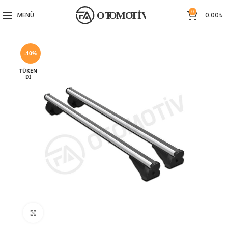
0
MENÜ
0.00
₺
-10%
TÜKEN
DI
Büyütmek için tıklayın