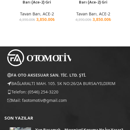
Barı (Ace-2) Gri
Barı (Ace-2) Gri
Tavan Barı
,
ACE-2
Tavan Barı
,
ACE-2
3,850.00
₺
3,850.00
₺
4,390.00
₺
4,390.00
₺
FA OTO AKSESUAR SAN. TİC. LTD. ŞTİ.
BAĞLARALTI MAH. 105. SK NO:26/2A BURSA/YILDIRIM
Telefon: (0546) 254-3220
Mail:
faotomotiv@gmail.com
SON YAZILAR