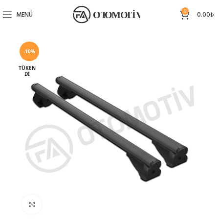
0
MENÜ
0.00
₺
-10%
TÜKEN
DI
Büyütmek için tıklayın