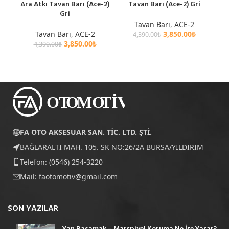
Ara Atkı Tavan Barı (Ace-2)
Tavan Barı (Ace-2) Gri
Gri
Tavan Barı
,
ACE-2
Tavan Barı
,
ACE-2
3,850.00
₺
4,390.00
₺
3,850.00
₺
4,390.00
₺
FA OTO AKSESUAR SAN. TİC. LTD. ŞTİ.
BAĞLARALTI MAH. 105. SK NO:26/2A BURSA/YILDIRIM
Telefon: (0546) 254-3220
Mail:
faotomotiv@gmail.com
SON YAZILAR