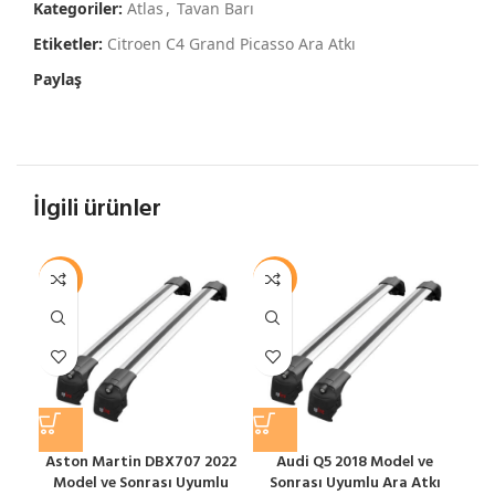
Kategoriler:
Atlas
,
Tavan Barı
Etiketler:
Citroen C4 Grand Picasso Ara Atkı
Paylaş
İlgili ürünler
-12%
-12%
-1
Aston Martin DBX707 2022
Audi Q5 2018 Model ve
Model ve Sonrası Uyumlu
Sonrası Uyumlu Ara Atkı
S