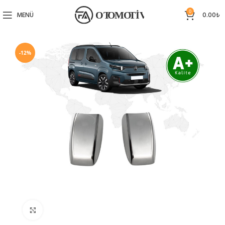
0
MENÜ
0.00
₺
-12%
Büyütmek için tıklayın