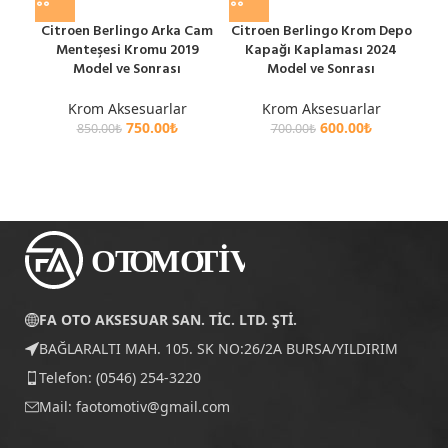
Citroen Berlingo Arka Cam
Citroen Berlingo Krom Depo
O
Menteşesi Kromu 2019
Kapağı Kaplaması 2024
K
Model ve Sonrası
Model ve Sonrası
Krom Aksesuarlar
Krom Aksesuarlar
750.00
₺
600.00
₺
850.00
₺
700.00
₺
FA OTO AKSESUAR SAN. TİC. LTD. ŞTİ.
BAĞLARALTI MAH. 105. SK NO:26/2A BURSA/YILDIRIM
Telefon: (0546) 254-3220
Mail:
faotomotiv@gmail.com