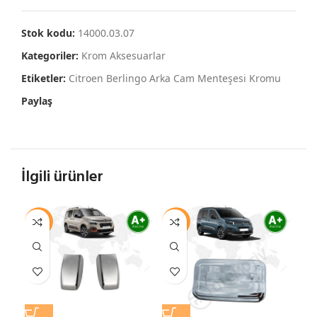
Stok kodu:
14000.03.07
Kategoriler:
Krom Aksesuarlar
Etiketler:
Citroen Berlingo Arka Cam Menteşesi Kromu
Paylaş
İlgili ürünler
-12%
-14%
-1