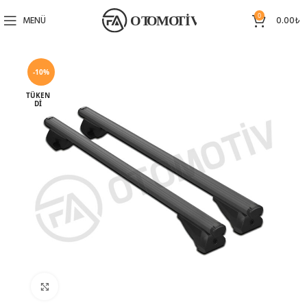
0
MENÜ
0.00
₺
-10%
TÜKEN
DI
Büyütmek için tıklayın