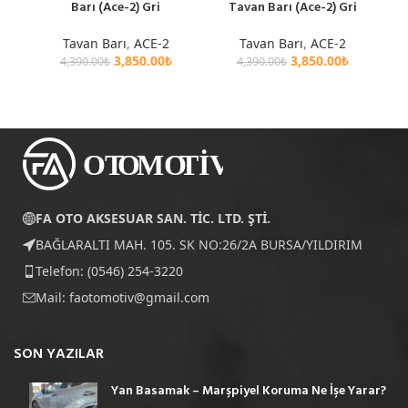
Barı (Ace-2) Gri
Tavan Barı (Ace-2) Gri
Tavan Barı
,
ACE-2
Tavan Barı
,
ACE-2
3,850.00
₺
3,850.00
₺
4,390.00
₺
4,390.00
₺
FA OTO AKSESUAR SAN. TİC. LTD. ŞTİ.
BAĞLARALTI MAH. 105. SK NO:26/2A BURSA/YILDIRIM
Telefon: (0546) 254-3220
Mail:
faotomotiv@gmail.com
SON YAZILAR
Yan Basamak – Marşpiyel Koruma Ne İşe Yarar?