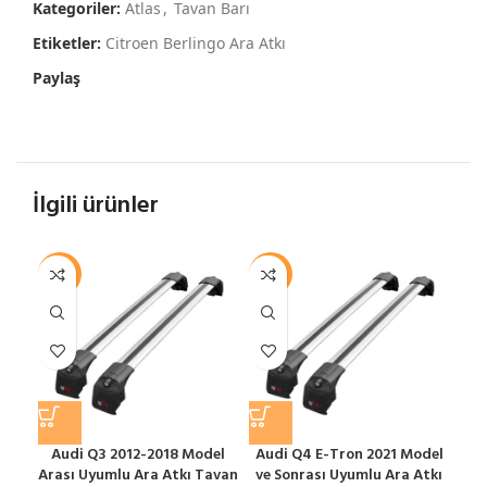
Kategoriler:
Atlas
,
Tavan Barı
Etiketler:
Citroen Berlingo Ara Atkı
Paylaş
İlgili ürünler
-12%
-12%
-1
Audi Q3 2012-2018 Model
Audi Q4 E-Tron 2021 Model
A
Arası Uyumlu Ara Atkı Tavan
ve Sonrası Uyumlu Ara Atkı
Ara