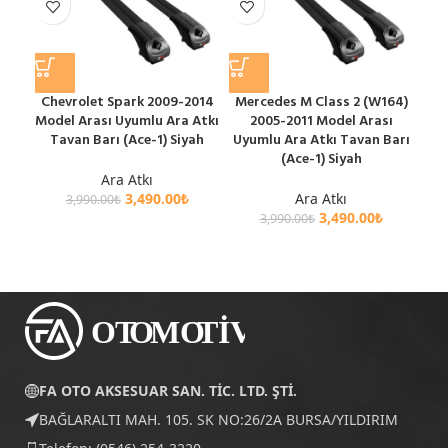
Chevrolet Spark 2009-2014
Mercedes M Class 2 (W164)
Mit
Model Arası Uyumlu Ara Atkı
2005-2011 Model Arası
Mod
Tavan Barı (Ace-1) Siyah
Uyumlu Ara Atkı Tavan Barı
T
(Ace-1) Siyah
Ara Atkı
3,490.00
₺
Ara Atkı
3,990.00
₺
3,490.00
₺
3,990.00
₺
FA OTO AKSESUAR SAN. TİC. LTD. ŞTİ.
BAĞLARALTI MAH. 105. SK NO:26/2A BURSA/YILDIRIM