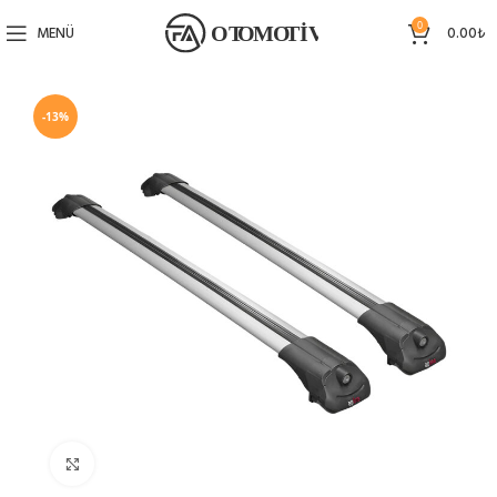
0
MENÜ
0.00
₺
-13%
Büyütmek için tıklayın