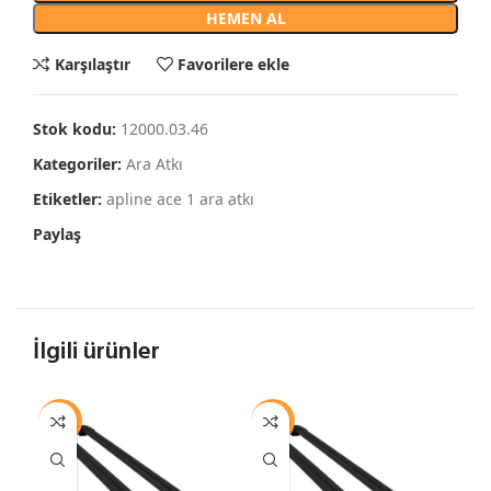
HEMEN AL
Karşılaştır
Favorilere ekle
Stok kodu:
12000.03.46
Kategoriler:
Ara Atkı
Etiketler:
apline ace 1 ara atkı
Paylaş
İlgili ürünler
-13%
-13%
-1