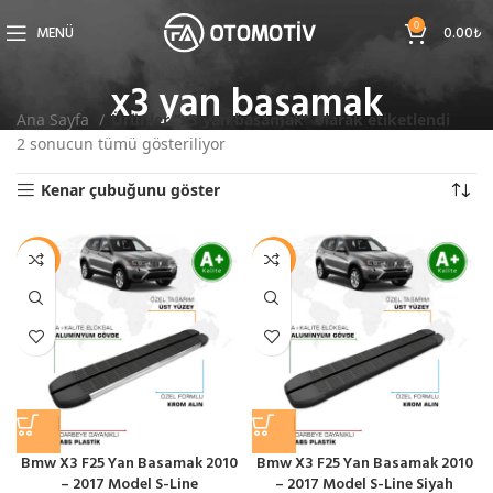
0
MENÜ
0.00
₺
x3 yan basamak
Ana Sayfa
Ürünler “x3 yan basamak” olarak etiketlendi
2 sonucun tümü gösteriliyor
Kenar çubuğunu göster
-11%
-10%
Bmw X3 F25 Yan Basamak 2010
Bmw X3 F25 Yan Basamak 2010
– 2017 Model S-Line
– 2017 Model S-Line Siyah