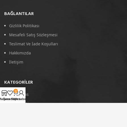
BAĞLANTILAR
Gizlilik Politikası
Mesafeli Satış Sözleşmesi
Teslimat Ve İade Koşulları
Hakkımızda
İletişim
KATEGORILER
0
4D Paspas
Mağaza
Favoriler
Sepet
Hesabım
Port Bagaj
Arka Koruma
Tavan Çıtası