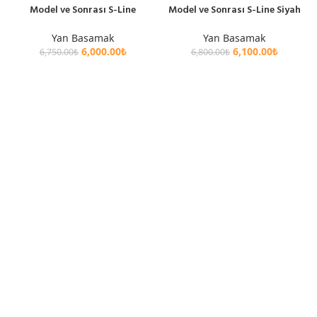
Model ve Sonrası S-Line
Model ve Sonrası S-Line Siyah
Yan Basamak
Yan Basamak
6,000.00
₺
6,100.00
₺
6,750.00
₺
6,800.00
₺