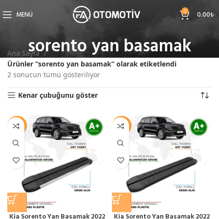
0
MENÜ
0.00
₺
sorento yan basamak
Ana Sayfa
Ürünler “sorento yan basamak” olarak etiketlendi
2 sonucun tümü gösteriliyor
Kenar çubuğunu göster
-11%
-10%
Kia Sorento Yan Basamak 2022
Kia Sorento Yan Basamak 2022