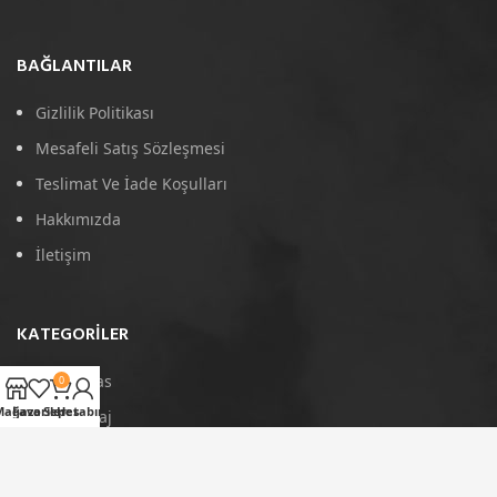
BAĞLANTILAR
Gizlilik Politikası
Mesafeli Satış Sözleşmesi
Teslimat Ve İade Koşulları
Hakkımızda
İletişim
KATEGORILER
4D Paspas
0
Mağaza
Favoriler
Sepet
Hesabım
Port Bagaj
Arka Koruma
Tavan Çıtası