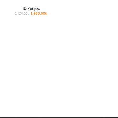
4D Paspas
1,950.00
₺
2,150.00
₺