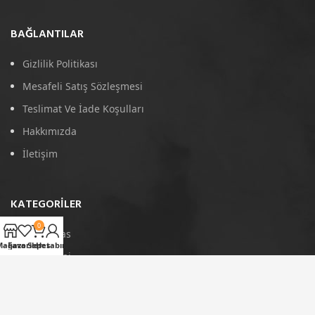
BAĞLANTILAR
Gizlilik Politikası
Mesafeli Satış Sözleşmesi
Teslimat Ve İade Koşulları
Hakkımızda
İletişim
KATEGORILER
0
4D Paspas
Mağaza
Favoriler
Sepet
Hesabım
Port Bagaj
Arka Koruma
Tavan Çıtası