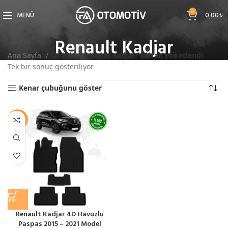
0
MENÜ
0.00
₺
Renault Kadjar
Ana Sayfa
Ürünler “Renault Kadjar” olarak etiketlendi
Tek bir sonuç gösteriliyor
Kenar çubuğunu göster
-9%
Renault Kadjar 4D Havuzlu
Paspas 2015 – 2021 Model