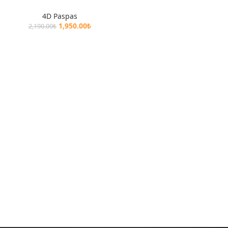
4D Paspas
1,950.00
₺
2,190.00
₺