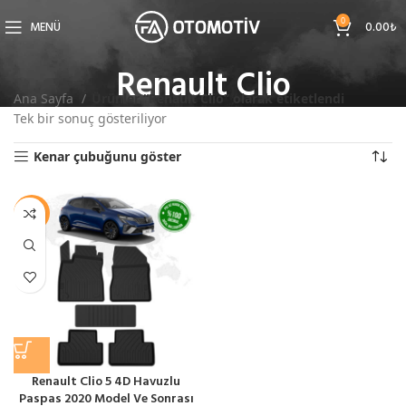
0
MENÜ
0.00
₺
Renault Clio
Ana Sayfa
Ürünler “Renault Clio” olarak etiketlendi
Tek bir sonuç gösteriliyor
Kenar çubuğunu göster
-11%
Renault Clio 5 4D Havuzlu
Paspas 2020 Model Ve Sonrası