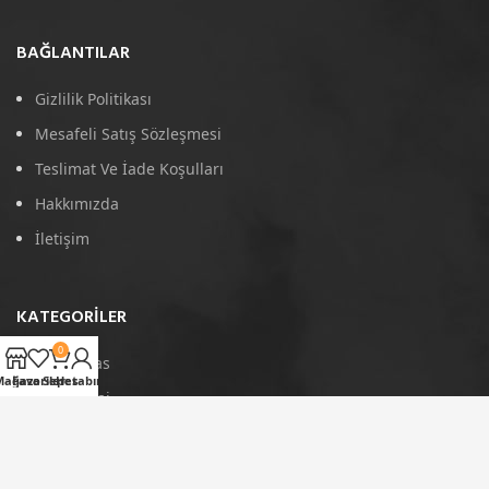
BAĞLANTILAR
Gizlilik Politikası
Mesafeli Satış Sözleşmesi
Teslimat Ve İade Koşulları
Hakkımızda
İletişim
KATEGORILER
0
4D Paspas
Mağaza
Favoriler
Sepet
Hesabım
Port Bagaj
Arka Koruma
Tavan Çıtası