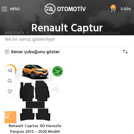
0
MENÜ
0.00
₺
Renault Captur
Ana Sayfa
Ürünler “Renault Captur” olarak etiketlendi
Tek bir sonuç gösteriliyor
Kenar çubuğunu göster
-11%
Renault Captur 4D Havuzlu
Paspas 2013 – 2020 Model