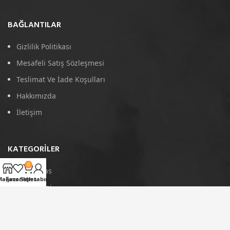
BAĞLANTILAR
Gizlilik Politikası
Mesafeli Satış Sözleşmesi
Teslimat Ve İade Koşulları
Hakkımızda
İletişim
KATEGORILER
0
4D Paspas
Mağaza
Favoriler
Sepet
Hesabım
Port Bagaj
Arka Koruma
Tavan Çıtası