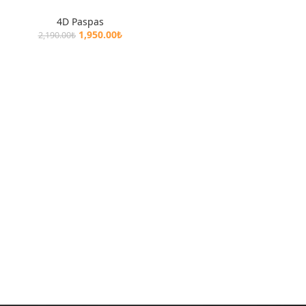
4D Paspas
1,950.00
₺
2,190.00
₺