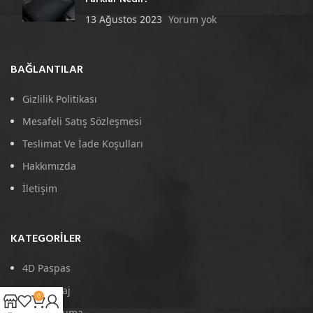
13 Ağustos 2023
Yorum yok
BAĞLANTILAR
Gizlilik Politikası
Mesafeli Satış Sözleşmesi
Teslimat Ve İade Koşulları
Hakkımızda
İletişim
KATEGORILER
4D Paspas
Port Bagaj
0
Arka Koruma