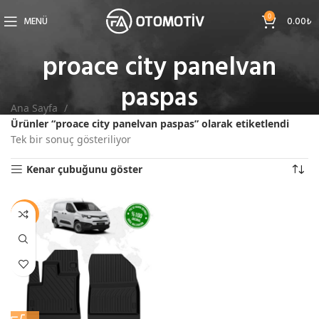
0
MENÜ
0.00
₺
proace city panelvan
paspas
Ana Sayfa
Ürünler “proace city panelvan paspas” olarak etiketlendi
Tek bir sonuç gösteriliyor
Kenar çubuğunu göster
-11%