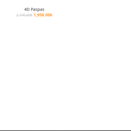
4D Paspas
1,950.00
₺
2,190.00
₺