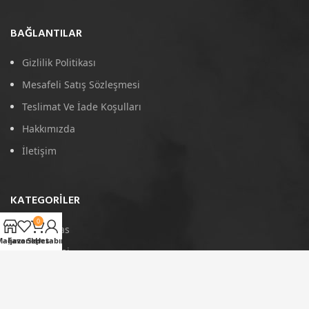
BAĞLANTILAR
Gizlilik Politikası
Mesafeli Satış Sözleşmesi
Teslimat Ve İade Koşulları
Hakkımızda
İletişim
KATEGORILER
0
4D Paspas
Mağaza
Favoriler
Sepet
Hesabım
Port Bagaj
Arka Koruma
Tavan Çıtası