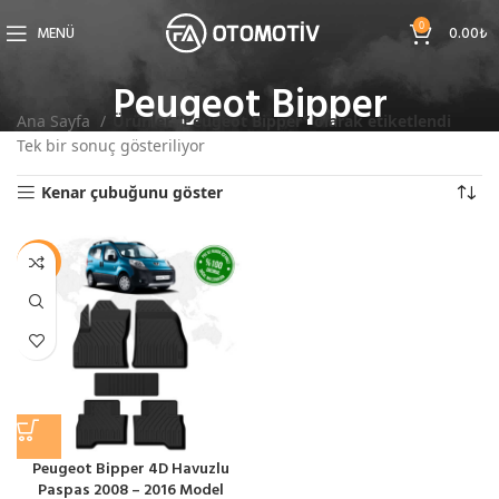
0
MENÜ
0.00
₺
Peugeot Bipper
Ana Sayfa
Ürünler “Peugeot Bipper” olarak etiketlendi
Tek bir sonuç gösteriliyor
Kenar çubuğunu göster
-11%
Peugeot Bipper 4D Havuzlu
Paspas 2008 – 2016 Model