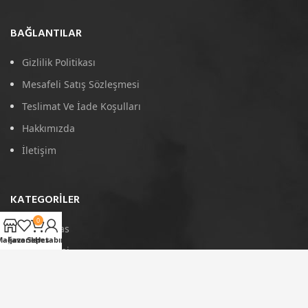
BAĞLANTILAR
Gizlilik Politikası
Mesafeli Satış Sözleşmesi
Teslimat Ve İade Koşulları
Hakkımızda
İletişim
KATEGORILER
0
4D Paspas
Mağaza
Favoriler
Sepet
Hesabım
Port Bagaj
Arka Koruma
Tavan Çıtası