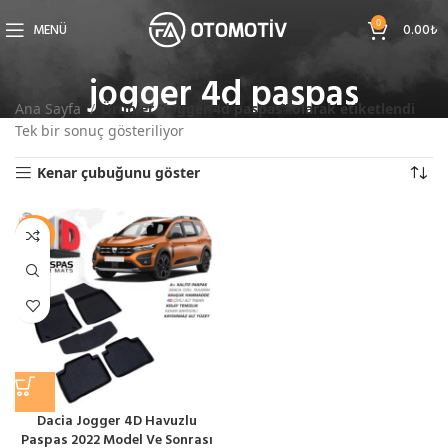
0
MENÜ
0.00
₺
jogger 4d paspas
Ana Sayfa
Ürünler “jogger 4d paspas” olarak etiketlendi
Tek bir sonuç gösteriliyor
Kenar çubuğunu göster
-13%
Dacia Jogger 4D Havuzlu
Paspas 2022 Model Ve Sonrası