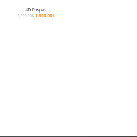
4D Paspas
1,990.00
₺
2,290.00
₺