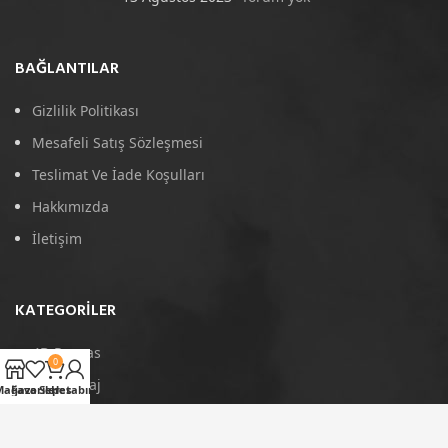
BAĞLANTILAR
Gizlilik Politikası
Mesafeli Satış Sözleşmesi
Teslimat Ve İade Koşulları
Hakkımızda
İletişim
KATEGORILER
4D Paspas
0
Port Bagaj
Mağaza
Favoriler
Sepet
Hesabım
Arka Koruma