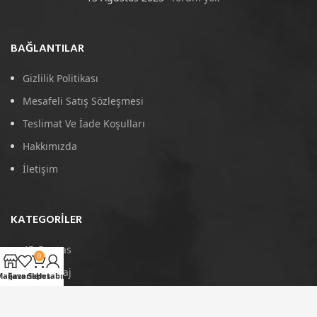
BAĞLANTILAR
Gizlilik Politikası
Mesafeli Satış Sözleşmesi
Teslimat Ve İade Koşulları
Hakkımızda
İletişim
KATEGORILER
4D Paspas
0
Port Bagaj
Mağaza
Favoriler
Sepet
Hesabım
Arka Koruma