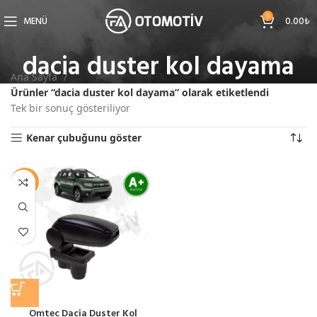
0
MENÜ
0.00
₺
dacia duster kol dayama
Ana Sayfa
Ürünler “dacia duster kol dayama” olarak etiketlendi
Tek bir sonuç gösteriliyor
Kenar çubuğunu göster
-12%
Omtec Dacia Duster Kol