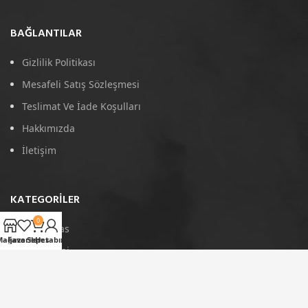
BAĞLANTILAR
Gizlilik Politikası
Mesafeli Satış Sözleşmesi
Teslimat Ve İade Koşulları
Hakkımızda
İletişim
KATEGORILER
0
4D Paspas
Mağaza
Favoriler
Sepet
Hesabım
Port Bagaj
Arka Koruma
Tavan Çıtası