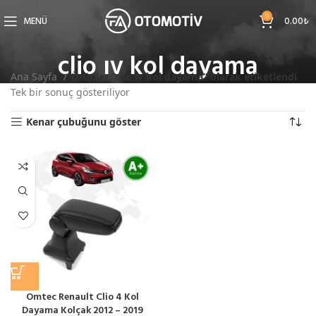
0
MENÜ
0.00
₺
clio ıv kol dayama
Ana Sayfa
Ürünler “clio ıv kol dayama” olarak etiketlendi
Tek bir sonuç gösteriliyor
Kenar çubuğunu göster
Omtec Renault Clio 4 Kol
Dayama Kolçak 2012 – 2019