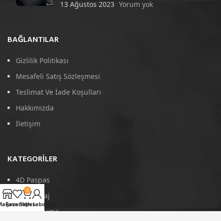
13 Ağustos 2023
Yorum yok
BAĞLANTILAR
Gizlilik Politikası
Mesafeli Satış Sözleşmesi
Teslimat Ve İade Koşulları
Hakkımızda
İletişim
KATEGORILER
4D Paspas
0
Port Bagaj
Mağaza
Favoriler
Sepet
Hesabım
Arka Koruma