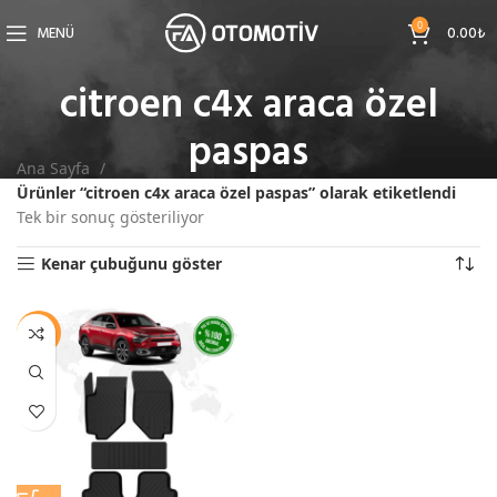
0
MENÜ
0.00
₺
citroen c4x araca özel
paspas
Ana Sayfa
Ürünler “citroen c4x araca özel paspas” olarak etiketlendi
Tek bir sonuç gösteriliyor
Kenar çubuğunu göster
-9%