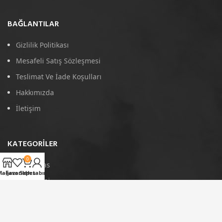
BAĞLANTILAR
Gizlilik Politikası
Mesafeli Satış Sözleşmesi
Teslimat Ve İade Koşulları
Hakkımızda
İletişim
KATEGORILER
0
4D Paspas
Mağaza
Favoriler
Sepet
Hesabım
Port Bagaj
Arka Koruma
Tavan Çıtası