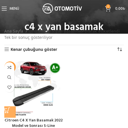
0
MENÜ
0.00
₺
c4 x yan basamak
Ana Sayfa
Ürünler “c4 x yan basamak” olarak etiketlendi
Tek bir sonuç gösteriliyor
Kenar çubuğunu göster
-10%
Citroen C4 X Yan Basamak 2022
Model ve Sonrası S-Line