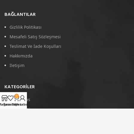
BAĞLANTILAR
Gizlilik Politikası
Mesafeli Satış Sözleşmesi
Teslimat Ve İade Koşulları
Hakkımızda
İletişim
KATEGORILER
0
4D Paspas
Mağaza
Favoriler
Sepet
Hesabım
Port Bagaj
Arka Koruma
Tavan Çıtası