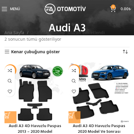
0
MENÜ
0.00
₺
Audi A3
Ana Sayfa
Ürünler “Audi A3” olarak etiketlendi
2 sonucun tümü gösteriliyor
Kenar çubuğunu göster
-10%
-29%
Audi A3 4D Havuzlu Paspas
Audi A3 4D Havuzlu Paspas
2013 – 2020 Model
2020 Model Ve Sonrası