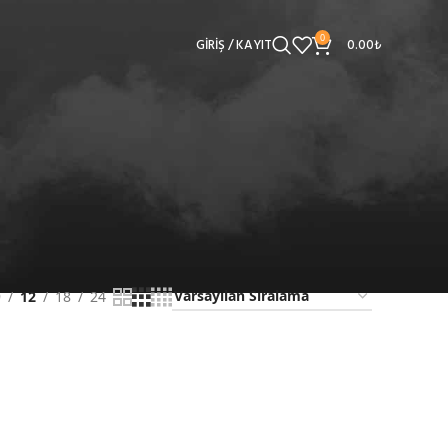
0
GIRIŞ / KAYIT
0.00
₺
9
12
18
24