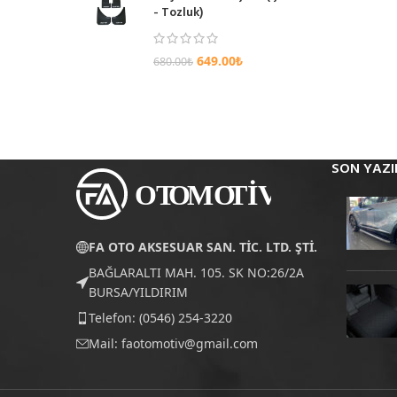
- Tozluk)
649.00
₺
680.00
₺
SON YAZI
FA OTO AKSESUAR SAN. TİC. LTD. ŞTİ.
BAĞLARALTI MAH. 105. SK NO:26/2A
BURSA/YILDIRIM
Telefon: (0546) 254-3220
Mail:
faotomotiv@gmail.com