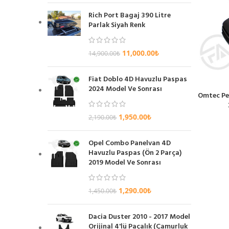
Rich Port Bagaj 390 Litre
Parlak Siyah Renk
11,000.00
₺
14,900.00
₺
Fiat Doblo 4D Havuzlu Paspas
2024 Model Ve Sonrası
Omtec Pe
SEPETE EKL
1,950.00
₺
2,190.00
₺
Opel Combo Panelvan 4D
Havuzlu Paspas (Ön 2 Parça)
2019 Model Ve Sonrası
1,290.00
₺
1,450.00
₺
Dacia Duster 2010 - 2017 Model
Orijinal 4'lü Paçalık (Çamurluk