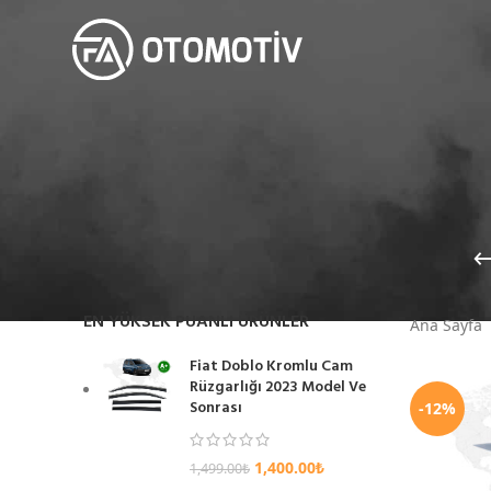
EN YÜKSEK PUANLI ÜRÜNLER
Ana Sayfa
Fiat Doblo Kromlu Cam
Rüzgarlığı 2023 Model Ve
Sonrası
-12%
1,400.00
₺
1,499.00
₺