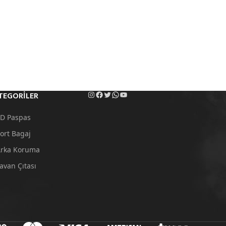
TEGORILER
D Paspas
ort Bagaj
rka Koruma
avan Çıtası