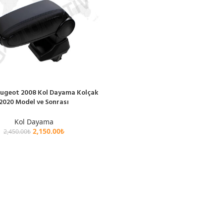
ugeot 2008 Kol Dayama Kolçak
E
2020 Model ve Sonrası
Kol Dayama
2,150.00
₺
2,450.00
₺