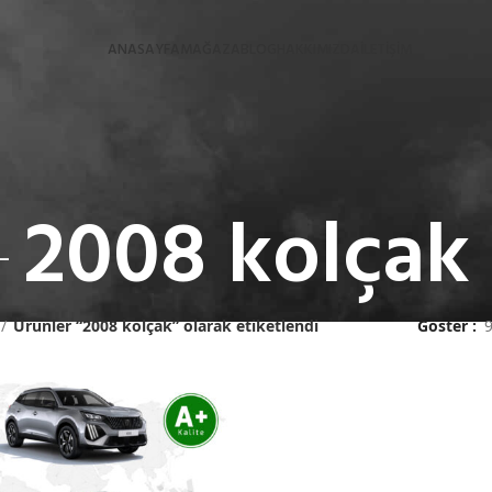
ANASAYFA
MAĞAZA
BLOG
HAKKIMIZDA
İLETİŞİM
2008 kolçak
Ürünler “2008 kolçak” olarak etiketlendi
Göster