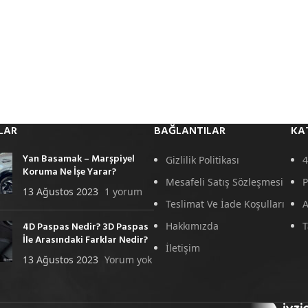
LAR
BAĞLANTILAR
KA
Yan Basamak – Marşpiyel
Gizlilik Politikası
4
Koruma Ne İşe Yarar?
Mesafeli Satış Sözleşmesi
P
13 Ağustos 2023
1 yorum
Teslimat Ve İade Koşulları
A
4D Paspas Nedir? 3D Paspas
Hakkımızda
T
İle Arasındaki Farklar Nedir?
İletişim
13 Ağustos 2023
Yorum yok