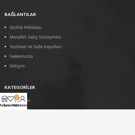
BAĞLANTILAR
Gizlilik Politikası
Mesafeli Satış Sözleşmesi
Teslimat Ve İade Koşulları
Hakkımızda
İletişim
KATEGORILER
0
4D Paspas
Mağaza
Favoriler
Sepet
Hesabım
Port Bagaj
Arka Koruma
Tavan Çıtası