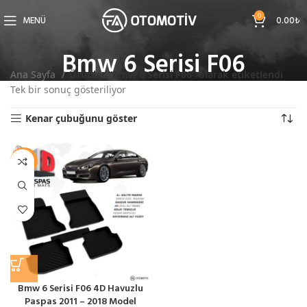
0
MENÜ
0.00
₺
Bmw 6 Serisi F06
Ana Sayfa
Ürünler “Bmw 6 Serisi F06” olarak etiketlendi
Tek bir sonuç gösteriliyor
Kenar çubuğunu göster
-11%
Bmw 6 Serisi F06 4D Havuzlu
Paspas 2011 – 2018 Model