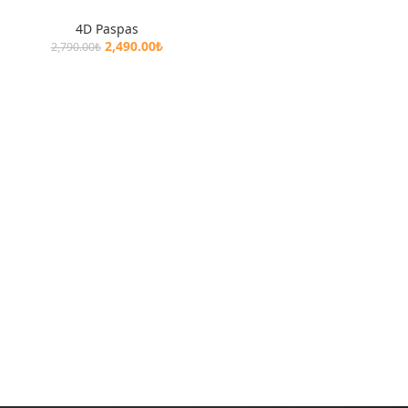
4D Paspas
2,490.00
₺
2,790.00
₺